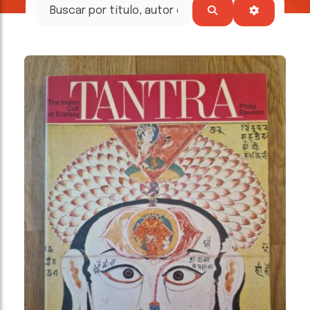
tesoros
literarios