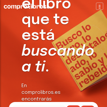
el libro
Togg
que te
está
buscando
a ti
.
En
comprolibros.es
encontrarás
todo tipo de